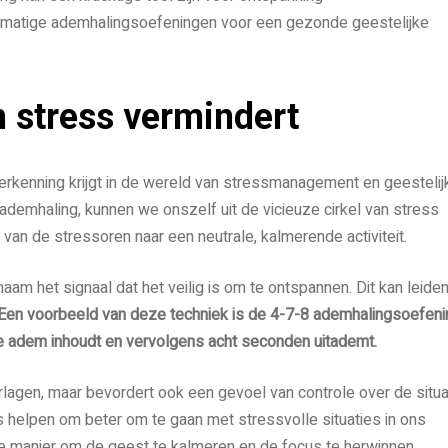
lmatige ademhalingsoefeningen voor een gezonde geestelijke
 stress vermindert
rkenning krijgt in de wereld van stressmanagement en geestelij
emhaling, kunnen we onszelf uit de vicieuze cirkel van stress
van de stressoren naar een neutrale, kalmerende activiteit.
m het signaal dat het veilig is om te ontspannen. Dit kan leide
Een voorbeeld van deze techniek is de 4-7-8 ademhalingsoefeni
e adem inhoudt en vervolgens acht seconden uitademt.
rlagen, maar bevordert ook een gevoel van controle over de situa
 helpen om beter om te gaan met stressvolle situaties in ons
ge manier om de geest te kalmeren en de focus te herwinnen.