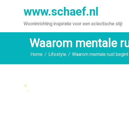
Ga
www.schaef.nl
naar
de
Wooninrichting inspiratie voor een eclectische stijl
inhoud
Waarom mentale ru
Home
Lifestyle
Waarom mentale rust begin