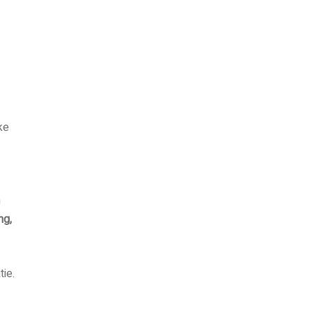
ke
n
ng,
tie.