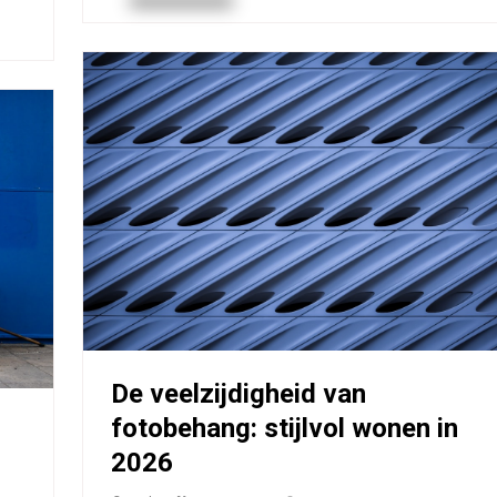
De veelzijdigheid van
fotobehang: stijlvol wonen in
2026