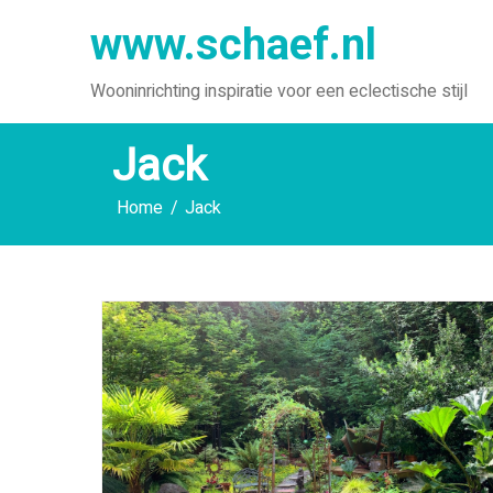
Ga
www.schaef.nl
naar
de
Wooninrichting inspiratie voor een eclectische stijl
inhoud
Jack
Home
Jack