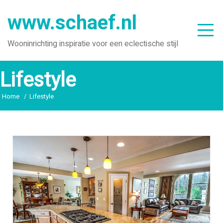
Ga
www.schaef.nl
naar
de
Wooninrichting inspiratie voor een eclectische stijl
inhoud
Lifestyle
Home
Lifestyle