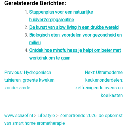
Gerelateerde Berichten:
Stappenplan voor een natuurlijke
huidverzorgingsroutine
De kunst van slow living in een drukke wereld
Biologisch eten: voordelen voor gezondheid en
milieu
Ontdek hoe mindfulness je helpt om beter met
werkdruk om te gaan
Bericht
Previous:
Hydroponisch
Next:
Ultramoderne
tuinieren: groente kweken
keukenonderdelen:
navigatie
zonder aarde
zelfreinigende ovens en
koelkasten
www.schaef.nl
>
Lifestyle
>
Zomertrends 2026: de opkomst
van smart home aromatherapie