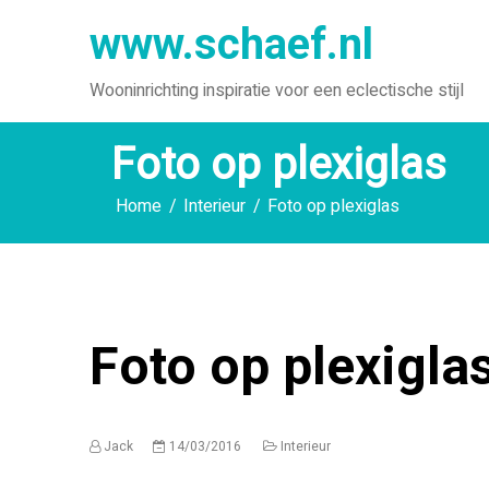
Ga
www.schaef.nl
naar
de
Wooninrichting inspiratie voor een eclectische stijl
inhoud
Foto op plexiglas
Home
Interieur
Foto op plexiglas
Foto op plexigla
Jack
14/03/2016
Interieur