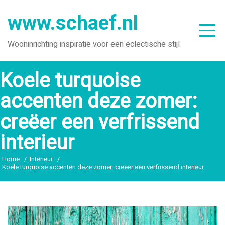
Ga
www.schaef.nl
naar
de
Wooninrichting inspiratie voor een eclectische stijl
inhoud
Koele turquoise
accenten deze zomer:
creëer een verfrissend
interieur
Home
Interieur
Koele turquoise accenten deze zomer: creëer een verfrissend interieur