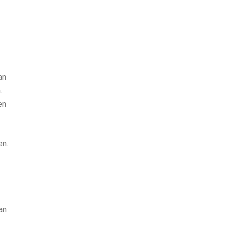
an
.
en
en.
an