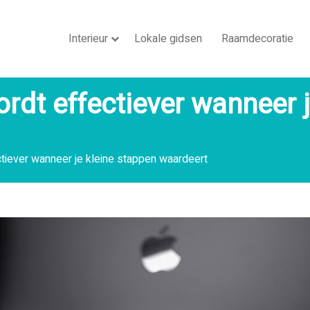
Interieur
Lokale gidsen
Raamdecoratie
rdt effectiever wanneer 
ctiever wanneer je kleine stappen waardeert