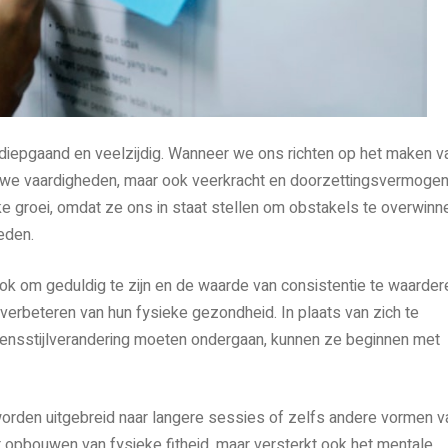
 diepgaand en veelzijdig. Wanneer we ons richten op het maken v
euwe vaardigheden, maar ook veerkracht en doorzettingsvermogen
e groei, omdat ze ons in staat stellen om obstakels te overwinn
eden.
ok om geduldig te zijn en de waarde van consistentie te waarder
 verbeteren van hun fysieke gezondheid. In plaats van zich te
vensstijlverandering moeten ondergaan, kunnen ze beginnen met
worden uitgebreid naar langere sessies of zelfs andere vormen v
et opbouwen van fysieke fitheid, maar versterkt ook het mentale