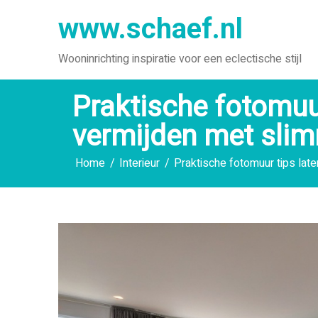
Ga
www.schaef.nl
naar
de
Wooninrichting inspiratie voor een eclectische stijl
inhoud
Praktische fotomuur
vermijden met sl
Home
Interieur
Praktische fotomuur tips la