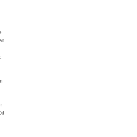
e
an
.
en
r
it