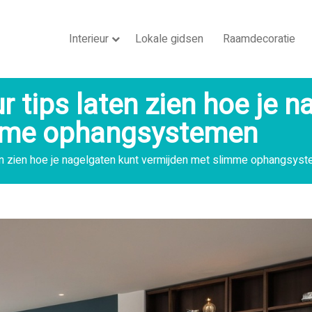
Interieur
Lokale gidsen
Raamdecoratie
 tips laten zien hoe je n
imme ophangsystemen
ten zien hoe je nagelgaten kunt vermijden met slimme ophangsys