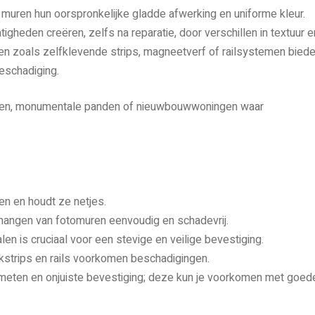
uren hun oorspronkelijke gladde afwerking en uniforme kleur.
gheden creëren, zelfs na reparatie, door verschillen in textuur e
en zoals zelfklevende strips, magneetverf of railsystemen bied
eschadiging.
ingen, monumentale panden of nieuwbouwwoningen waar
n en houdt ze netjes.
ngen van fotomuren eenvoudig en schadevrij.
n is cruciaal voor een stevige en veilige bevestiging.
strips en rails voorkomen beschadigingen.
meten en onjuiste bevestiging; deze kun je voorkomen met goed