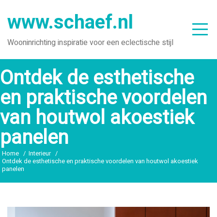
Ga
www.schaef.nl
naar
de
Wooninrichting inspiratie voor een eclectische stijl
inhoud
Ontdek de esthetische
en praktische voordelen
van houtwol akoestiek
panelen
Home
Interieur
Ontdek de esthetische en praktische voordelen van houtwol akoestiek
panelen