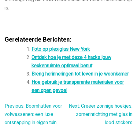
is.
Gerelateerde Berichten:
Foto op plexiglas New York
Ontdek hoe je met deze 4 hacks jouw
keukenruimte optimaal benut
Breng herinneringen tot leven in je woonkamer
Hoe gebruik je transparante materialen voor
een open gevoel
Bericht
Previous:
Boomhutten voor
Next:
Creëer zonnige hoekjes:
volwassenen: een luxe
zomerinrichting met glas in
navigatie
ontsnapping in eigen tuin
lood stickers