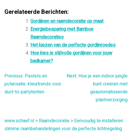
Gerelateerde Berichten:
Gordijnen en raamdecoratie op maat
Energiebesparing met Bamboe
Raamdecoraties
Het kiezen van de perfecte gordijnroedes
Hoe kies je stijlvolle gordijnen voor jouw
badkamer?
Bericht
Previous:
Pastels en
Next:
Hoe je een indoor jungle
polarisatie: kleurtrends voor
kunt creëren met
navigatie
duct-to-partytenten
geautomatiseerde
plantverzorging
www.schaef.nl
>
Raamdecoratie
>
Eenvoudig te installeren
slimme raambehandelingen voor de perfecte lichtregeling