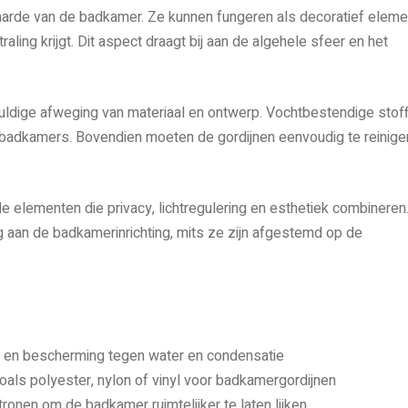
aarde van de badkamer. Ze kunnen fungeren als decoratief eleme
raling krijgt. Dit aspect draagt bij aan de algehele sfeer en het
ldige afweging van materiaal en ontwerp. Vochtbestendige stof
n badkamers. Bovendien moeten de gordijnen eenvoudig te reinige
 elementen die privacy, lichtregulering en esthetiek combineren
 aan de badkamerinrichting, mits ze zijn afgestemd op de
y en bescherming tegen water en condensatie
als polyester, nylon of vinyl voor badkamergordijnen
ronen om de badkamer ruimtelijker te laten lijken