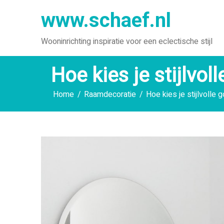
Ga
www.schaef.nl
naar
de
Wooninrichting inspiratie voor een eclectische stijl
inhoud
Hoe kies je stijlvo
Home
Raamdecoratie
Hoe kies je stijlvolle