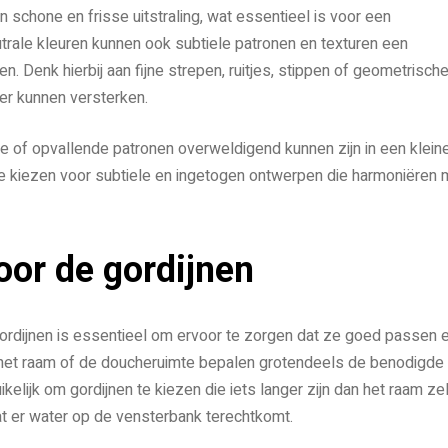
 schone en frisse uitstraling, wat essentieel is voor een
rale kleuren kunnen ook subtiele patronen en texturen een
 Denk hierbij aan fijne strepen, ruitjes, stippen of geometrisch
er kunnen versterken.
ke of opvallende patronen overweldigend kunnen zijn in een klein
e kiezen voor subtiele en ingetogen ontwerpen die harmoniëren 
oor de gordijnen
ordijnen is essentieel om ervoor te zorgen dat ze goed passen 
n het raam of de doucheruimte bepalen grotendeels de benodigde
elijk om gordijnen te kiezen die iets langer zijn dan het raam zel
t er water op de vensterbank terechtkomt.