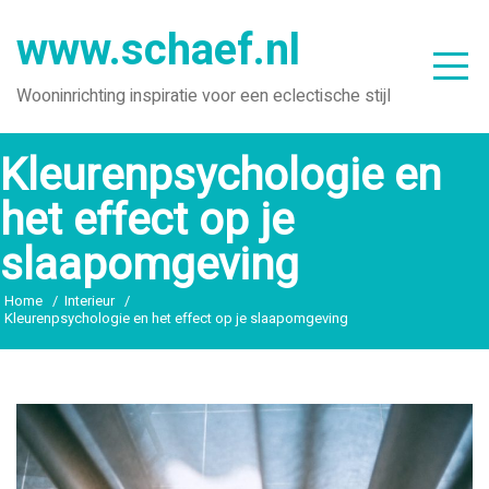
Ga
www.schaef.nl
naar
de
Wooninrichting inspiratie voor een eclectische stijl
inhoud
Kleurenpsychologie en
het effect op je
slaapomgeving
Home
Interieur
Kleurenpsychologie en het effect op je slaapomgeving