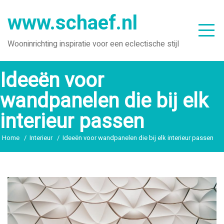
Ga
www.schaef.nl
naar
de
Wooninrichting inspiratie voor een eclectische stijl
inhoud
Ideeën voor
wandpanelen die bij elk
interieur passen
Home
Interieur
Ideeën voor wandpanelen die bij elk interieur passen