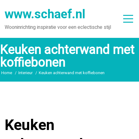
Ga
www.schaef.nl
naar
de
Wooninrichting inspiratie voor een eclectische stijl
inhoud
Keuken achterwand met
koffiebonen
Home
Interieur
Keuken achterwand met koffiebonen
Keuken