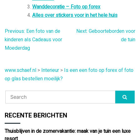
Wanddecoratie – Foto op forex
Alles over stickers voor in het hele huis
Bericht
Previous:
Een foto van de
Next:
Geboorteborden voor
kinderen als Cadeaus voor
de tuin
navigatie
Moederdag
www.schaef.nl
>
Interieur
>
Is een een foto op forex of foto
op glas bestellen moeilijk?
RECENTE BERICHTEN
Thuisblijven in de zomervakantie: maak van je tuin een luxe
resort