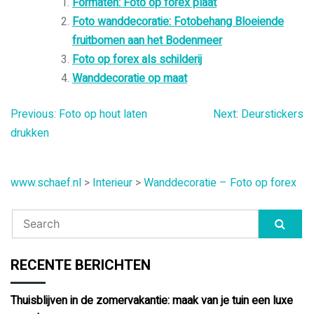
Formaten: Foto op forex plaat
Foto wanddecoratie: Fotobehang Bloeiende
fruitbomen aan het Bodenmeer
Foto op forex als schilderij
Wanddecoratie op maat
Bericht
Previous:
Foto op hout laten
Next:
Deurstickers
drukken
navigatie
www.schaef.nl
>
Interieur
>
Wanddecoratie – Foto op forex
RECENTE BERICHTEN
Thuisblijven in de zomervakantie: maak van je tuin een luxe