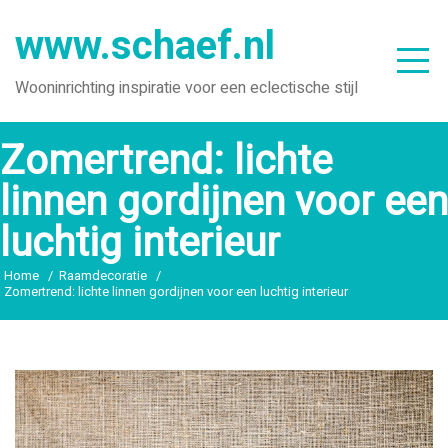
Ga
www.schaef.nl
naar
de
Wooninrichting inspiratie voor een eclectische stijl
inhoud
Zomertrend: lichte
linnen gordijnen voor een
luchtig interieur
Home
Raamdecoratie
Zomertrend: lichte linnen gordijnen voor een luchtig interieur