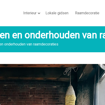
Interieur
Lokale gidsen
Raamdecoratie
igen en onderhouden van 
n en onderhouden van raamdecoraties