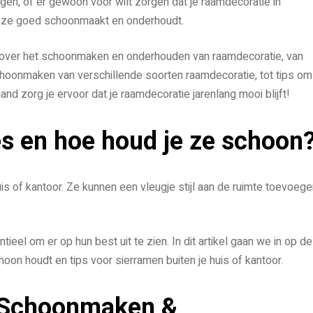
agen, of er gewoon voor wilt zorgen dat je raamdecoratie in
e je ze goed schoonmaakt en onderhoudt.
en over het schoonmaken en onderhouden van raamdecoratie, van
choonmaken van verschillende soorten raamdecoratie, tot tips om
hand zorg je ervoor dat je raamdecoratie jarenlang mooi blijft!
es en hoe houd je ze schoon
is of kantoor. Ze kunnen een vleugje stijl aan de ruimte toevoeg
el om er op hun best uit te zien. In dit artikel gaan we in op de
oon houdt en tips voor sierramen buiten je huis of kantoor.
t Schoonmaken &