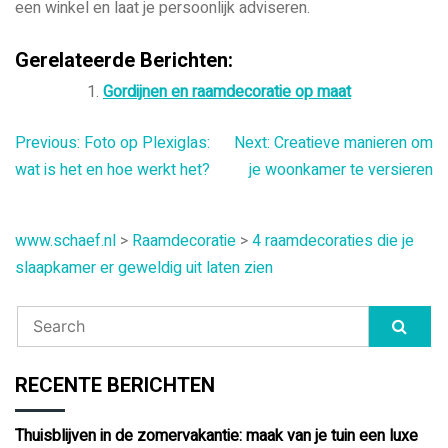
een winkel en laat je persoonlijk adviseren.
Gerelateerde Berichten:
Gordijnen en raamdecoratie op maat
Bericht
Previous:
Foto op Plexiglas:
Next:
Creatieve manieren om
wat is het en hoe werkt het?
je woonkamer te versieren
navigatie
www.schaef.nl
>
Raamdecoratie
>
4 raamdecoraties die je
slaapkamer er geweldig uit laten zien
RECENTE BERICHTEN
Thuisblijven in de zomervakantie: maak van je tuin een luxe