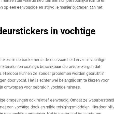
oor mensen die waarde hechten aan hun persoonlijke ruimte en
en op een eenvoudige en stijlvolle manier bijdragen aan het
eurstickers in vochtige
ickers in de badkamer is de duurzaamheid ervan in vochtige
materialen en coatings beschikbaar die ervoor zorgen dat
ie. Hierdoor kunnen ze zonder problemen worden gebruikt in
n door vocht. Het is echter wel belangrijk om te kiezen voor
jn ontworpen voor gebruik in vochtige ruimtes.
htige omgevingen ook relatief eenvoudig. Omdat ze waterbestend
et een vochtige doek en milde reinigingsmiddelen. Hierdoor blij
k in een vochtige omgeving. Het is echter wel belangrijk om