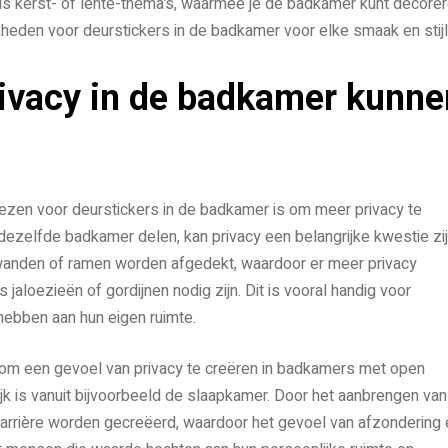
 kerst- of lente-thema’s, waarmee je de badkamer kunt decore
kheden voor deurstickers in de badkamer voor elke smaak en stijl
rivacy in de badkamer kunne
zen voor deurstickers in de badkamer is om meer privacy te
zelfde badkamer delen, kan privacy een belangrijke kwestie zij
anden of ramen worden afgedekt, waardoor er meer privacy
aloezieën of gordijnen nodig zijn. Dit is vooral handig voor
hebben aan hun eigen ruimte.
 om een gevoel van privacy te creëren in badkamers met open
jk is vanuit bijvoorbeeld de slaapkamer. Door het aanbrengen van
arrière worden gecreëerd, waardoor het gevoel van afzondering 