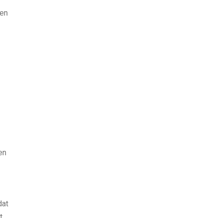
den
en
dat
t