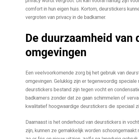
privacy wordt vergroot. Dit kan vooral handig zijn v
comfort in hun eigen huis. Kortom, deurstickers kunn
vergroten van privacy in de badkamer.
De duurzaamheid van d
omgevingen
Een veelvoorkomende zorg bij het gebruik van deurst
omgevingen. Gelukkig zijn er tegenwoordig speciale 
deurstickers bestand zijn tegen vocht en condensat
badkamers zonder dat ze gaan schimmelen of vervage
kwalitatief hoogwaardige deurstickers die speciaal zi
Daarnaast is het onderhoud van deurstickers in voc
zijn, kunnen ze gemakkelijk worden schoongemaakt m
ze er fris en nieuw uitzien, zelfs na langdurig gebrui