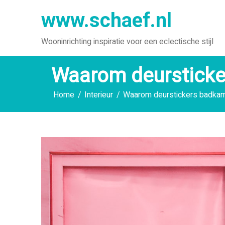
Ga
www.schaef.nl
naar
de
Wooninrichting inspiratie voor een eclectische stijl
inhoud
Waarom deursticke
Home
Interieur
Waarom deurstickers badkam