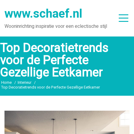
Ga
www.schaef.nl
naar
de
Wooninrichting inspiratie voor een eclectische stijl
inhoud
Top Decoratietrends
voor de Perfecte
Gezellige Eetkamer
Home
Interieur
Top Decoratietrends voor de Perfecte Gezellige Eetkamer