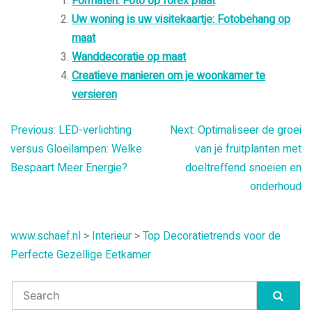
Formaten: Foto op forex plaat
Uw woning is uw visitekaartje: Fotobehang op
maat
Wanddecoratie op maat
Creatieve manieren om je woonkamer te
versieren
Bericht
Previous:
LED-verlichting
Next:
Optimaliseer de groei
versus Gloeilampen: Welke
van je fruitplanten met
navigatie
Bespaart Meer Energie?
doeltreffend snoeien en
onderhoud
www.schaef.nl
>
Interieur
>
Top Decoratietrends voor de
Perfecte Gezellige Eetkamer