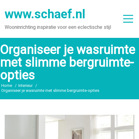
Ga
www.schaef.nl
naar
de
Wooninrichting inspiratie voor een eclectische stijl
inhoud
Organiseer je wasruimte
met slimme bergruimte-
opties
Home
Interieur
Organiseer je wasruimte met slimme bergruimte-opties