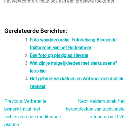
het werkcomfort, maar ook aan een groenere toekomst.
Gerelateerde Berichten:
Foto wanddecoratie: Fotobehang Bloeiende
fruitbomen aan het Bodenmeer
Een foto op plexiglas Havana
Wat zijn je mogelijkheden met sierkussens?
lees hier
Het gebruik van katoen en wol voor een rustiek
interieur
Bericht
Previous:
Verbeter je
Next:
Kelderrustiek: het
binnenklimaat met
herontdekken van traditionele
navigatie
luchtzuiverende mediterrane
interieurs in 2026
planten