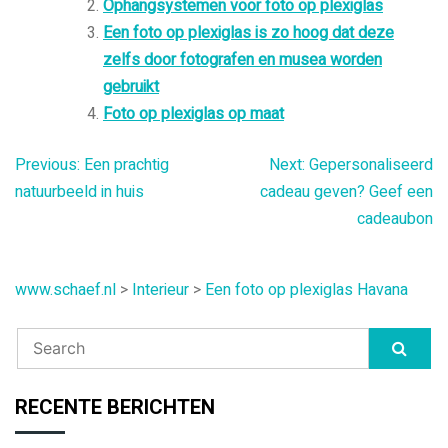
Ophangsystemen voor foto op plexiglas
Een foto op plexiglas is zo hoog dat deze
zelfs door fotografen en musea worden
gebruikt
Foto op plexiglas op maat
Bericht
Previous:
Een prachtig
Next:
Gepersonaliseerd
natuurbeeld in huis
cadeau geven? Geef een
navigatie
cadeaubon
www.schaef.nl
>
Interieur
>
Een foto op plexiglas Havana
RECENTE BERICHTEN