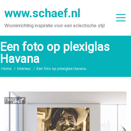
Ga
www.schaef.nl
naar
de
Wooninrichting inspiratie voor een eclectische stijl
inhoud
Een foto op plexiglas
Havana
Home
Interieur
Een foto op plexiglas Havana