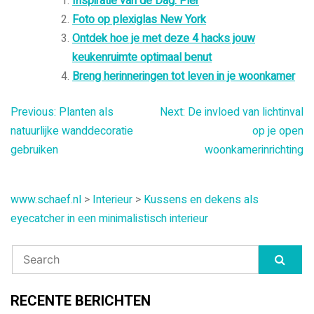
Inspiratie van de Dag: Pier
Foto op plexiglas New York
Ontdek hoe je met deze 4 hacks jouw
keukenruimte optimaal benut
Breng herinneringen tot leven in je woonkamer
Bericht
Previous:
Planten als
Next:
De invloed van lichtinval
natuurlijke wanddecoratie
op je open
navigatie
gebruiken
woonkamerinrichting
www.schaef.nl
>
Interieur
>
Kussens en dekens als
eyecatcher in een minimalistisch interieur
RECENTE BERICHTEN