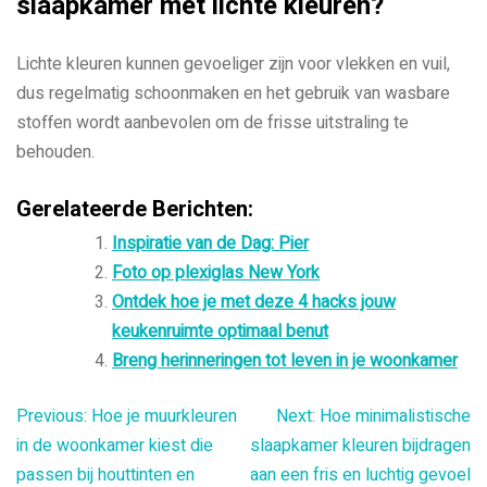
slaapkamer met lichte kleuren?
Lichte kleuren kunnen gevoeliger zijn voor vlekken en vuil,
dus regelmatig schoonmaken en het gebruik van wasbare
stoffen wordt aanbevolen om de frisse uitstraling te
behouden.
Gerelateerde Berichten:
Inspiratie van de Dag: Pier
Foto op plexiglas New York
Ontdek hoe je met deze 4 hacks jouw
keukenruimte optimaal benut
Breng herinneringen tot leven in je woonkamer
Bericht
Previous:
Hoe je muurkleuren
Next:
Hoe minimalistische
in de woonkamer kiest die
slaapkamer kleuren bijdragen
navigatie
passen bij houttinten en
aan een fris en luchtig gevoel