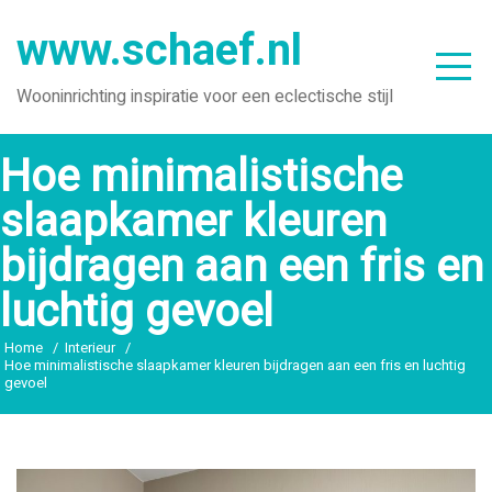
Ga
www.schaef.nl
naar
de
Wooninrichting inspiratie voor een eclectische stijl
inhoud
Hoe minimalistische
slaapkamer kleuren
bijdragen aan een fris en
luchtig gevoel
Home
Interieur
Hoe minimalistische slaapkamer kleuren bijdragen aan een fris en luchtig
gevoel