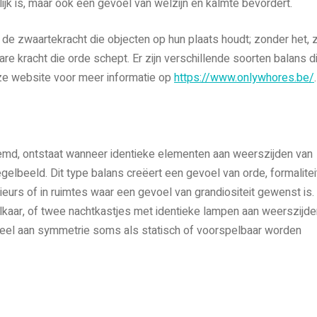
lijk is, maar ook een gevoel van welzijn en kalmte bevordert.
 de zwaartekracht die objecten op hun plaats houdt; zonder het, 
re kracht die orde schept. Er zijn verschillende soorten balans d
e website voor meer informatie op
https://www.onlywhores.be/
.
md, ontstaat wanneer identieke elementen aan weerszijden van
elbeeld. Dit type balans creëert een gevoel van orde, formalitei
rieurs of in ruimtes waar een gevoel van grandiositeit gewenst is.
lkaar, of twee nachtkastjes met identieke lampen aan weerszijde
teveel aan symmetrie soms als statisch of voorspelbaar worden