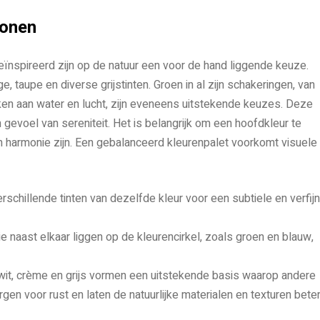
Tonen
geïnspireerd zijn op de natuur een voor de hand liggende keuze.
e, taupe en diverse grijstinten. Groen in al zijn schakeringen, van
nken aan water en lucht, zijn eveneens uitstekende keuzes. Deze
evoel van sereniteit. Het is belangrijk om een hoofdkleur te
in harmonie zijn. Een gebalanceerd kleurenpalet voorkomt visuele
erschillende tinten van dezelfde kleur voor een subtiele en verfij
e naast elkaar liggen op de kleurencirkel, zoals groen en blauw,
 wit, crème en grijs vormen een uitstekende basis waarop andere
n voor rust en laten de natuurlijke materialen en texturen bete