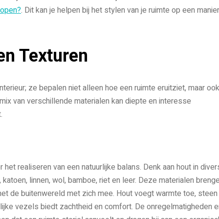
kopen?
. Dit kan je helpen bij het stylen van je ruimte op een manie
en Texturen
nterieur; ze bepalen niet alleen hoe een ruimte eruitziet, maar oo
mix van verschillende materialen kan diepte en interesse
.
or het realiseren van een natuurlijke balans. Denk aan hout in dive
 katoen, linnen, wol, bamboe, riet en leer. Deze materialen breng
g met de buitenwereld met zich mee. Hout voegt warmte toe, steen
uurlijke vezels biedt zachtheid en comfort. De onregelmatigheden 