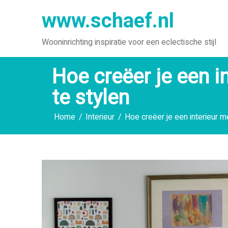
Ga
www.schaef.nl
naar
de
Wooninrichting inspiratie voor een eclectische stijl
inhoud
Hoe creëer je een i
te stylen
Home
Interieur
Hoe creëer je een interieur m