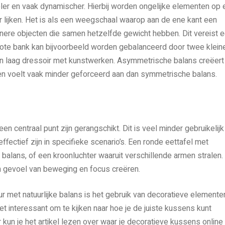
eler en vaak dynamischer. Hierbij worden ongelijke elementen op 
 lijken. Het is als een weegschaal waarop aan de ene kant een
inere objecten die samen hetzelfde gewicht hebben. Dit vereist 
rote bank kan bijvoorbeeld worden gebalanceerd door twee klein
een laag dressoir met kunstwerken. Asymmetrische balans creëert
en voelt vaak minder geforceerd aan dan symmetrische balans.
centraal punt zijn gerangschikt. Dit is veel minder gebruikelijk 
fectief zijn in specifieke scenario’s. Een ronde eettafel met
balans, of een kroonluchter waaruit verschillende armen stralen.
n gevoel van beweging en focus creëren.
ur met natuurlijke balans is het gebruik van decoratieve elemente
het interessant om te kijken naar hoe je de juiste kussens kunt
r kun je het artikel lezen over waar je decoratieve kussens online