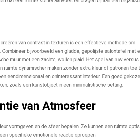
n dat een ruimte steriel aanvoelt en dragen bij aan een organis
t creëren van contrast in texturen is een effectieve methode om
. Combineer bijvoorbeeld een gladde, gepolijste salontafel met 
sche muur met een zachte, wollen plaid. Het spel van ruw versus
en ruimte dynamischer maken zonder extra kleur of patronen toe 
 een eendimensionaal en oninteressant interieur. Een goed gekoz
ken, zoals een kunstobject in een minimalistische setting.
entie van Atmosfeer
terieur vormgeven en de sfeer bepalen. Ze kunnen een ruimte opti
 een specifieke emotionele reactie oproepen.