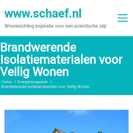
Ga
www.schaef.nl
naar
de
Wooninrichting inspiratie voor een eclectische stijl
inhoud
Brandwerende
Isolatiematerialen voor
Veilig Wonen
Home
Energie besparen
Brandwerende Isolatiematerialen voor Veilig Wonen