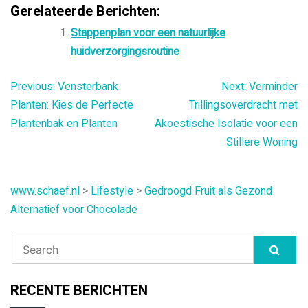
Gerelateerde Berichten:
Stappenplan voor een natuurlijke
huidverzorgingsroutine
Bericht
Previous:
Vensterbank
Next:
Verminder
Planten: Kies de Perfecte
Trillingsoverdracht met
navigatie
Plantenbak en Planten
Akoestische Isolatie voor een
Stillere Woning
www.schaef.nl
>
Lifestyle
>
Gedroogd Fruit als Gezond
Alternatief voor Chocolade
RECENTE BERICHTEN