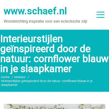
Ga
www.schaef.nl
naar
de
Wooninrichting inspiratie voor een eclectische stijl
inhoud
Interieurstijlen
geïnspireerd door de
natuur: cornflower blauw
in je slaapkamer
Home
Interieur
Interieurstijlen geïnspireerd door de natuur: cornflower blauw in je
slaapkamer