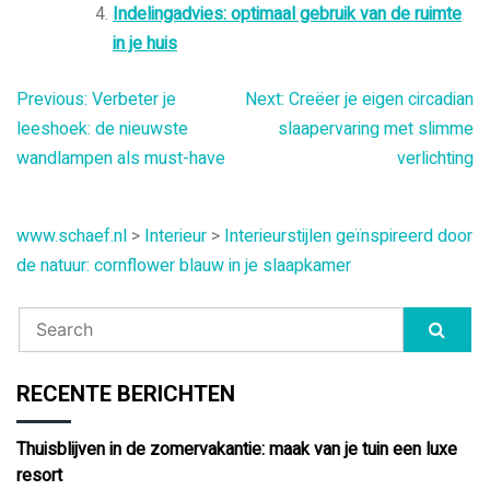
Indelingadvies: optimaal gebruik van de ruimte
in je huis
Bericht
Previous:
Verbeter je
Next:
Creëer je eigen circadian
leeshoek: de nieuwste
slaapervaring met slimme
navigatie
wandlampen als must-have
verlichting
www.schaef.nl
>
Interieur
>
Interieurstijlen geïnspireerd door
de natuur: cornflower blauw in je slaapkamer
RECENTE BERICHTEN
Thuisblijven in de zomervakantie: maak van je tuin een luxe
resort