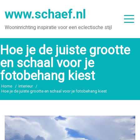
Ga
www.schaef.nl
naar
de
Wooninrichting inspiratie voor een eclectische stijl
inhoud
Hoe je de juiste grootte
en schaal voor je
fotobehang kiest
Home
Interieur
Hoe je de juiste grootte en schaal voor je fotobehang kiest