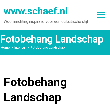
Ga
www.schaef.nl
naar
de
Wooninrichting inspiratie voor een eclectische stijl
inhoud
Fotobehang Landschap
Home
Interieur
Fotobehang Landschap
Fotobehang
Landschap