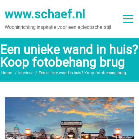
Ga
www.schaef.nl
naar
de
Wooninrichting inspiratie voor een eclectische stijl
inhoud
Een unieke wand in huis?
Koop fotobehang brug
Home
Interieur
Een unieke wand in huis? Koop fotobehang brug